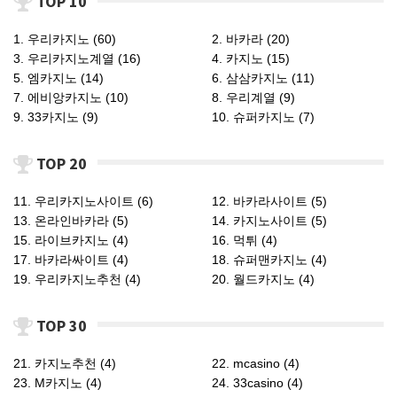
TOP 10
1. 우리카지노 (60)
2. 바카라 (20)
3. 우리카지노계열 (16)
4. 카지노 (15)
5. 엠카지노 (14)
6. 삼삼카지노 (11)
7. 에비앙카지노 (10)
8. 우리계열 (9)
9. 33카지노 (9)
10. 슈퍼카지노 (7)
TOP 20
11. 우리카지노사이트 (6)
12. 바카라사이트 (5)
13. 온라인바카라 (5)
14. 카지노사이트 (5)
15. 라이브카지노 (4)
16. 먹튀 (4)
17. 바카라싸이트 (4)
18. 슈퍼맨카지노 (4)
19. 우리카지노추천 (4)
20. 월드카지노 (4)
TOP 30
21. 카지노추천 (4)
22. mcasino (4)
23. M카지노 (4)
24. 33casino (4)