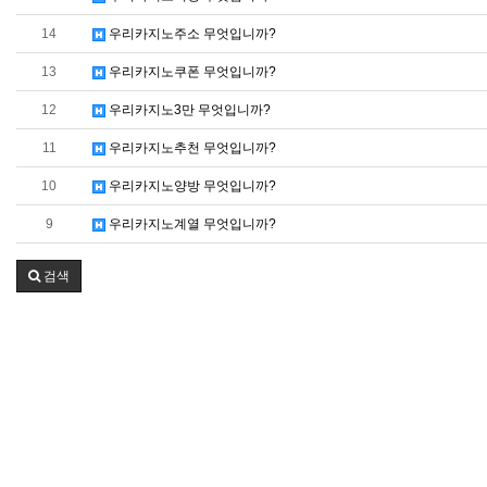
14
우리카지노주소 무엇입니까?
13
우리카지노쿠폰 무엇입니까?
12
우리카지노3만 무엇입니까?
11
우리카지노추천 무엇입니까?
10
우리카지노양방 무엇입니까?
9
우리카지노계열 무엇입니까?
검색