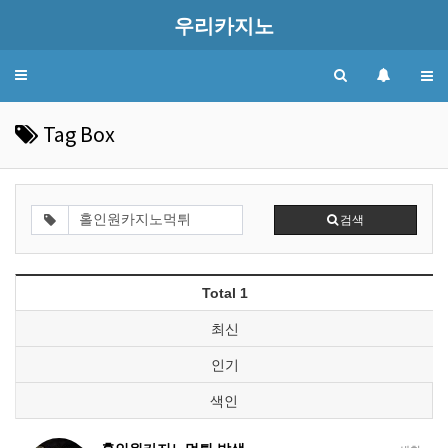
우리카지노
Toggle
navigation
Tag Box
검색
Total 1
최신
인기
색인