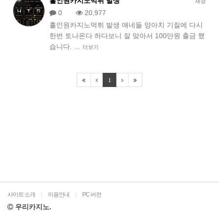
홀인원카지노먹튀 발생
새창
0
20,977
홀인원카지노먹튀 발생 얘네들 양아치 기질에 다시
한번 토나온다 하다보니 잘 맞아서 100만원 출금 했
습니다. …
더보기
1
사이트 소개
이용안내
PC 버전
|
|
우리카지노.