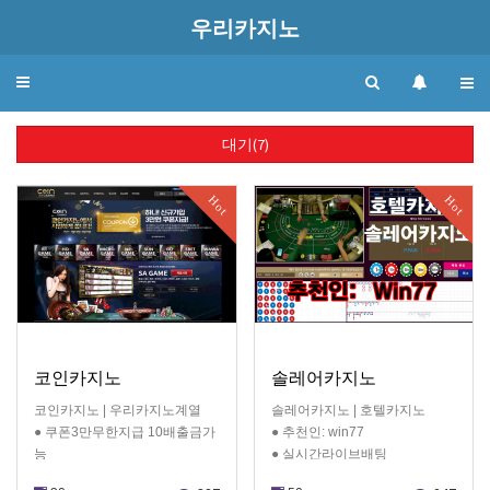
우리카지노
Toggle
navigation
대기(7)
Hot
Hot
코인카지노
솔레어카지노
코인카지노 | 우리카지노계열
솔레어카지노 | 호텔카지노
● 쿠폰3만무한지급 10배출금가
● 추천인: win77
능
● 실시간라이브배팅
● 첫입7% 재충7%