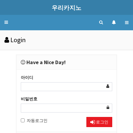
우리카지노
Toggle
navigation
Login
Have a Nice Day!
아이디
비밀번호
자동로그인
로그인