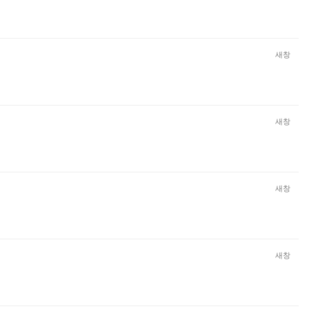
새창
새창
새창
새창