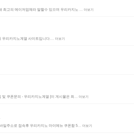
내 최고의 메이저업체라 말할수 있으며 우리카지노 …
더보기
었던 전통 우리카지노계열 사이트입니다.…
더보기
및 쿠폰문의 - 우리카지노계열 [이 게시물은 최…
더보기
4
바일주소로 접속후 우리카지노 마이메뉴 쿠폰함 5…
더보기