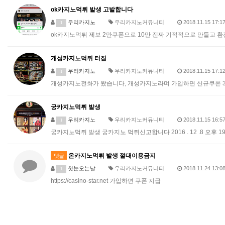
ok카지노먹튀 발생 고발합니다
우리카지노
우리카지노커뮤니티
2018.11.15 17:1
1
ok카지노먹튀 제보 2만쿠폰으로 10만 진짜 기적적으로 만들고 
개성카지노먹튀 터짐
우리카지노
우리카지노커뮤니티
2018.11.15 17:1
1
개성카지노전화가 왔습니다, 개성카지노라며 가입하면 신규쿠폰 3
궁카지노먹튀 발생
우리카지노
우리카지노커뮤니티
2018.11.15 16:5
1
궁카지노먹튀 발생 궁카지노 먹튀신고합니다 2016 . 12 .8 오후 19
온카지노먹튀 발생 절대이용금지
댓글
첫눈오는날
우리카지노커뮤니티
2018.11.24 13:0
1
https://casino-star.net 가입하면 쿠폰 지급