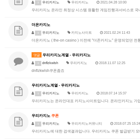
우리카지노
우리카지노
2021.04.28 10:00
1
우리카지노 온라인 최정상 시스템 원활한 게임진행과서비스로 국
더온카지노
우리카지노
카지노사이트
2021.02.24 11:43
1
더온카지노 ( the-on casino ) 이전에 "더존카지노" 운영되
우리카지노계열 - 우리카지노
댓글
dnflzkwlsh
우리카지노
2018.11.07 12:25
1
dnflzkwlsh쿠폰좀죠
우리카지노계열 - 우리카지노
우리카지노
우리카지노
2018.07.14 15:37
1
우리카지노는 온라인대표 카지노사이트입니다. 온라인카지노 가입 
우리카지노
쿠폰
우리카지노
우리카지노커뮤니티
2018.07.25 15:2
1
우리카지노에 대한 검색결과입니다. 우리카지노 쿠폰 발급받기 모