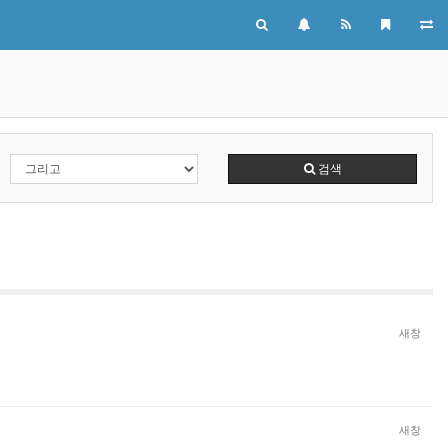
검색
새창
새창