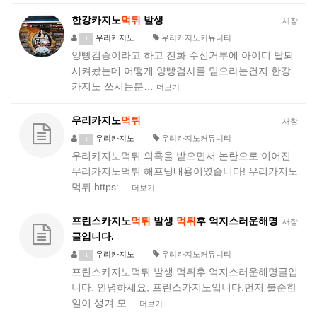
한강카지노
먹튀
발생
새창
우리카지노
우리카지노커뮤니티
1
양빵검증이라고 하고 전화 수신거부에 아이디 탈퇴
시켜놨는데 어떻게 양빵검사를 믿으라는건지 한강
카지노 쓰시는분…
더보기
우리카지노
먹튀
새창
우리카지노
우리카지노커뮤니티
1
우리카지노먹튀 의혹을 받으면서 논란으로 이어진
우리카지노먹튀 해프닝내용이였습니다! 우리카지노
먹튀 https:…
더보기
프린스카지노
먹튀
발생
먹튀
후 억지스러운해명
새창
글입니다.
우리카지노
우리카지노커뮤니티
1
프린스카지노먹튀 발생 먹튀후 억지스러운해명글입
니다. 안녕하세요, 프린스카지노입니다.먼저 불순한
일이 생겨 모…
더보기