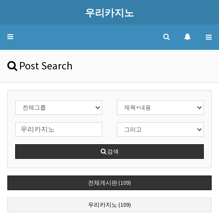
우리카지노
Toggle
navigation
Post Search
검색
전체게시판 (109)
우리카지노 (109)