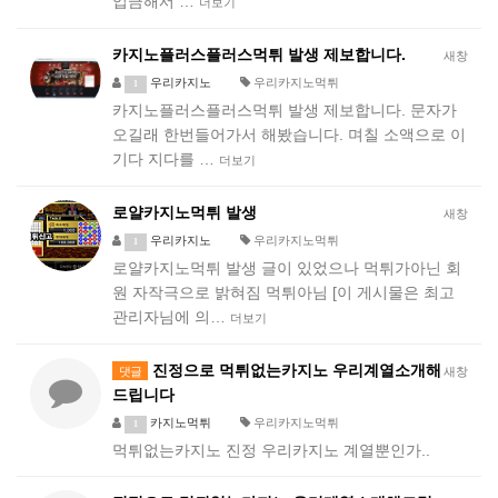
입금해서 …
더보기
카지노플러스플러스먹튀 발생 제보합니다.
새창
우리카지노
우리카지노먹튀
1
카지노플러스플러스먹튀 발생 제보합니다. 문자가
오길래 한번들어가서 해봤습니다. 며칠 소액으로 이
기다 지다를 …
더보기
로얄카지노먹튀 발생
새창
우리카지노
우리카지노먹튀
1
로얄카지노먹튀 발생 글이 있었으나 먹튀가아닌 회
원 자작극으로 밝혀짐 먹튀아님 [이 게시물은 최고
관리자님에 의…
더보기
진정으로 먹튀없는카지노 우리계열소개해
댓글
새창
드립니다
카지노먹튀
우리카지노먹튀
1
먹튀없는카지노 진정 우리카지노 계열뿐인가..