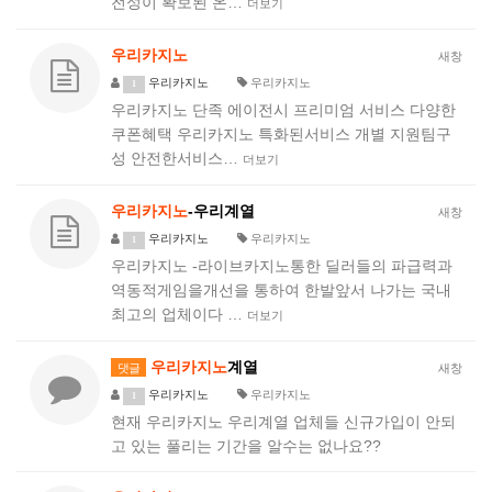
전성이 확보된 온…
더보기
우리카지노
새창
우리카지노
우리카지노
1
우리카지노 단족 에이전시 프리미엄 서비스 다양한
쿠폰혜택 우리카지노 특화된서비스 개별 지원팀구
성 안전한서비스…
더보기
우리카지노
-우리계열
새창
우리카지노
우리카지노
1
우리카지노 -라이브카지노통한 딜러들의 파급력과
역동적게임을개선을 통하여 한발앞서 나가는 국내
최고의 업체이다 …
더보기
우리카지노
계열
댓글
새창
우리카지노
우리카지노
1
현재 우리카지노 우리계열 업체들 신규가입이 안되
고 있는 풀리는 기간을 알수는 없나요??