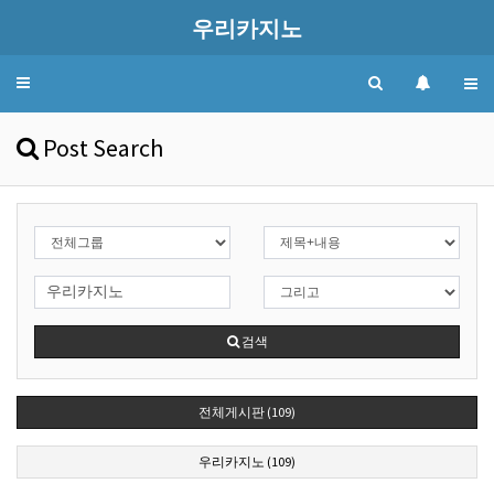
우리카지노
Toggle
navigation
Post Search
검색
전체게시판 (109)
우리카지노 (109)