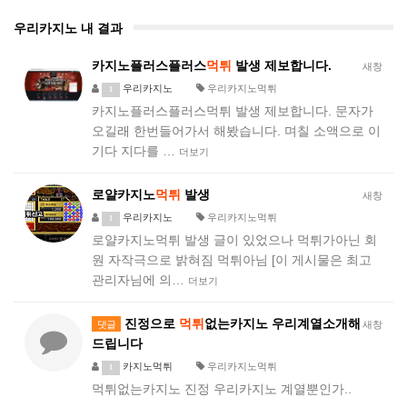
우리카지노 내 결과
카지노플러스플러스
먹튀
발생 제보합니다.
새창
우리카지노
우리카지노먹튀
1
카지노플러스플러스먹튀 발생 제보합니다. 문자가
오길래 한번들어가서 해봤습니다. 며칠 소액으로 이
기다 지다를 …
더보기
로얄카지노
먹튀
발생
새창
우리카지노
우리카지노먹튀
1
로얄카지노먹튀 발생 글이 있었으나 먹튀가아닌 회
원 자작극으로 밝혀짐 먹튀아님 [이 게시물은 최고
관리자님에 의…
더보기
진정으로
먹튀
없는카지노 우리계열소개해
댓글
새창
드립니다
카지노먹튀
우리카지노먹튀
1
먹튀없는카지노 진정 우리카지노 계열뿐인가..