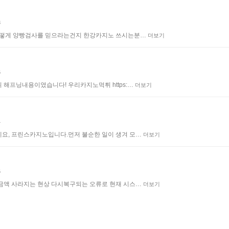
3
어떻게 양빵검사를 믿으라는건지 한강카지노 쓰시는분…
더보기
6
해프닝내용이였습니다! 우리카지노먹튀 https:…
더보기
4
요, 프린스카지노입니다.먼저 불순한 일이 생겨 모…
더보기
6
금액 사라지는 현상 다시복구되는 오류로 현재 시스…
더보기