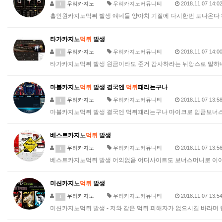
우리카지노
우리카지노커뮤니티
2018.11.07 14:0
1
홀인원카지노먹튀 발생 얘네들 양아치 기질에 다시한번 토나온다 하
타가카지노
먹튀
발생
우리카지노
우리카지노커뮤니티
2018.11.07 14:0
1
타가카지노먹튀 발생 원금이라도 준거 감사하라는 뉘앙스로 말하네
마블카지노
먹튀
발생 결국엔
먹튀
때리는구나
우리카지노
우리카지노커뮤니티
2018.11.07 13:5
1
마블카지노먹튀 발생 결국엔 먹튀때리는구나 마이크로 입금보너스도
베스트카지노
먹튀
발생
우리카지노
우리카지노커뮤니티
2018.11.07 13:5
1
베스트카지노먹튀 발생 어의없음 어디사이트도 보너스머니로 이
미션카지노
먹튀
발생
우리카지노
우리카지노커뮤니티
2018.11.07 13:5
1
미션카지노먹튀 발생 - 저와 같은 먹튀 피해자가 없으시길 바라며 