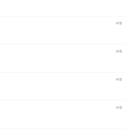
새창
새창
새창
새창