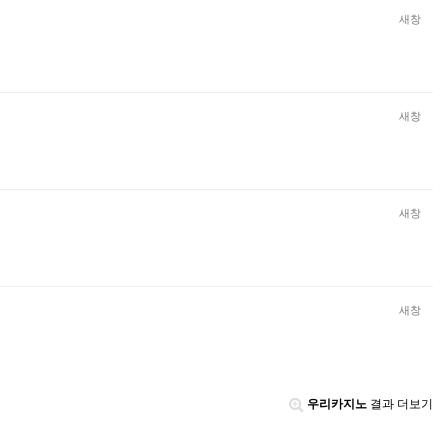
새창
새창
새창
새창
우리카지노
결과 더보기