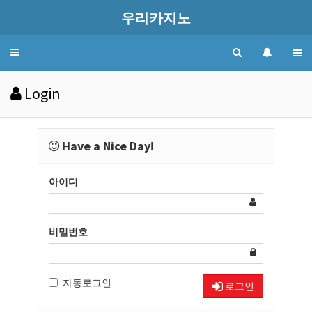
우리카지노
Toggle
navigation
Login
Have a Nice Day!
아이디
비밀번호
자동로그인
로그인