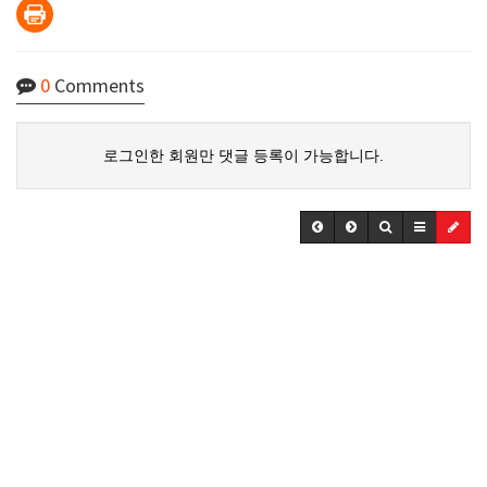
0
Comments
로그인한 회원만 댓글 등록이 가능합니다.