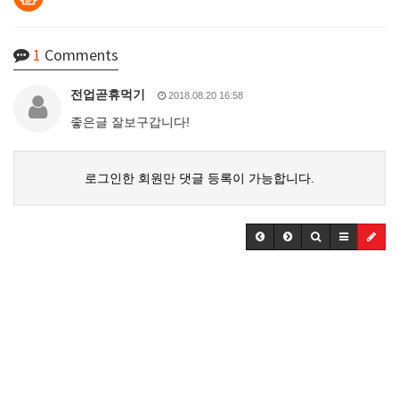
1
Comments
전업곧휴먹기
2018.08.20 16:58
좋은글 잘보구갑니다!
로그인한 회원만 댓글 등록이 가능합니다.