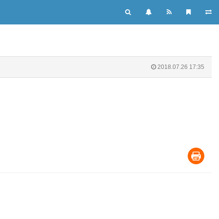
2018.07.26 17:35