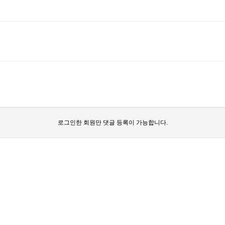
로그인한 회원만 댓글 등록이 가능합니다.