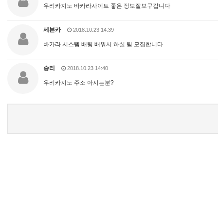
우리카지노 바카라사이트 좋은 정보잘보구갑니다
세븐카
2018.10.23 14:39
바카라 시스템 배팅 배워서 하실 팀 모집합니다
승리
2018.10.23 14:40
우리카지노 주소 아시는분?