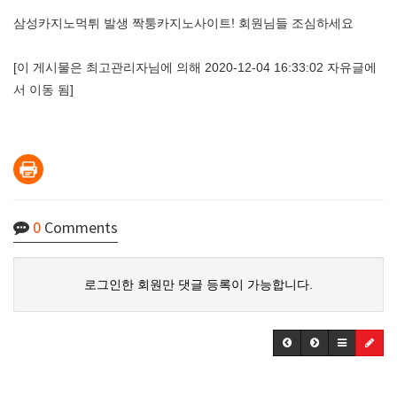
삼성카지노먹튀 발생 짝퉁카지노사이트! 회원님들 조심하세요
[이 게시물은 최고관리자님에 의해 2020-12-04 16:33:02 자유글에
서 이동 됨]
0
Comments
로그인한 회원만 댓글 등록이 가능합니다.