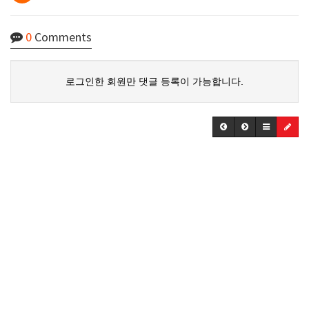
0
Comments
로그인한 회원만 댓글 등록이 가능합니다.