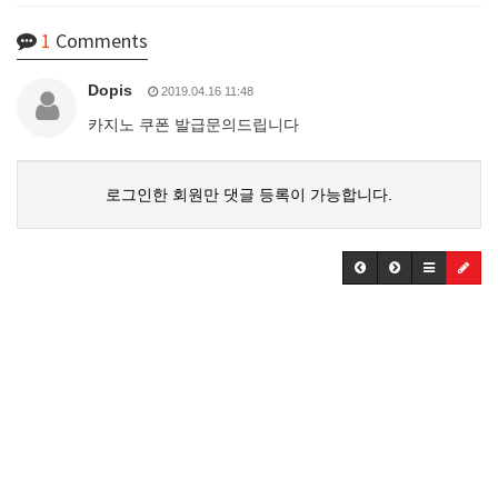
1
Comments
Dopis
2019.04.16 11:48
카지노 쿠폰 발급문의드립니다
로그인한 회원만 댓글 등록이 가능합니다.