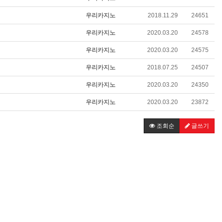
우리카지노
2018.11.29
24651
우리카지노
2020.03.20
24578
우리카지노
2020.03.20
24575
우리카지노
2018.07.25
24507
우리카지노
2020.03.20
24350
우리카지노
2020.03.20
23872
조회순
글쓰기