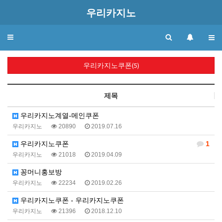
우리카지노
Toggle
navigation
우리카지노쿠폰(5)
제목
우리카지노계열-메인쿠폰
우리카지노
20890
2019.07.16
우리카지노쿠폰
1
우리카지노
21018
2019.04.09
꽁머니홍보방
우리카지노
22234
2019.02.26
우리카지노쿠폰 - 우리카지노쿠폰
우리카지노
21396
2018.12.10