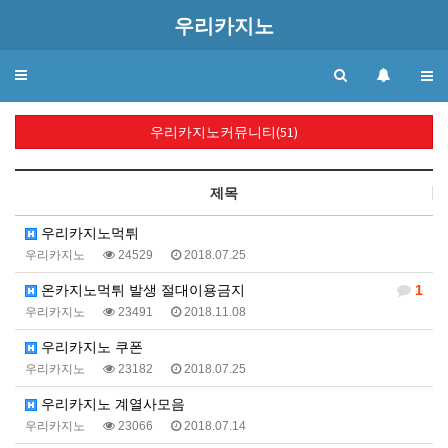
우리카지노
Toggle
navigation
우리카지노커뮤니티(51)
제목
우리카지노먹튀
우리카지노
24529
2018.07.25
온카지노먹튀 발생 절대이용금지
1
우리카지노
23491
2018.11.08
우리카지노 쿠폰
우리카지노
23182
2018.07.25
우리카지노 계열사모음
우리카지노
23066
2018.07.14