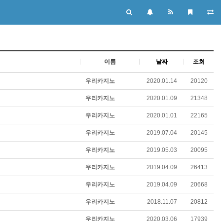
이름
날짜
조회
우리카지노
2020.01.14
20120
우리카지노
2020.01.09
21348
우리카지노
2020.01.01
22165
우리카지노
2019.07.04
20145
우리카지노
2019.05.03
20095
우리카지노
2019.04.09
26413
우리카지노
2019.04.09
20668
우리카지노
2018.11.07
20812
우리카지노
2020.03.06
17939