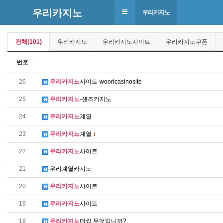
우리카지노
Toggle
우리카지노
navigation
전체(101)
우리카지노
우리카지노사이트
우리카지노쿠폰
번호
26
우리카지노
사이트-wooricasinosite
25
우리카지노
-샌즈카지노
24
우리카지노
계열
23
우리카지노
계열
1
22
우리카지노
사이트
21
우리계열카지노
20
우리카지노
사이트
19
우리카지노
사이트
18
우리카지노
더킹 무엇입니까?