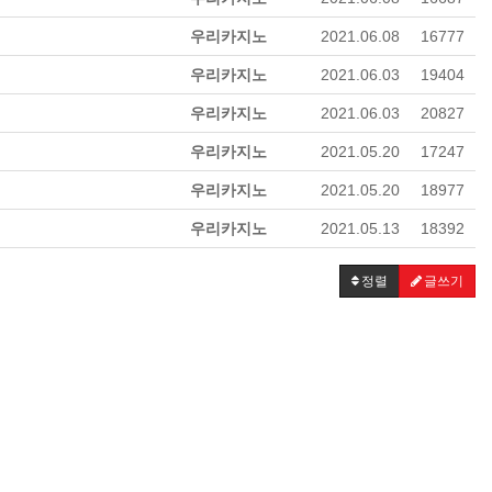
우리카지노
2021.06.08
16777
우리카지노
2021.06.03
19404
우리카지노
2021.06.03
20827
우리카지노
2021.05.20
17247
우리카지노
2021.05.20
18977
우리카지노
2021.05.13
18392
정렬
글쓰기