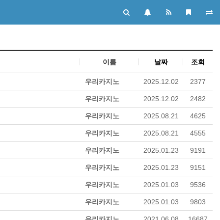
이름
날짜
조회
우리카지노
2025.12.02
2377
우리카지노
2025.12.02
2482
우리카지노
2025.08.21
4625
우리카지노
2025.08.21
4555
우리카지노
2025.01.23
9191
우리카지노
2025.01.23
9151
우리카지노
2025.01.03
9536
우리카지노
2025.01.03
9803
우리카지노
2021.06.08
16687