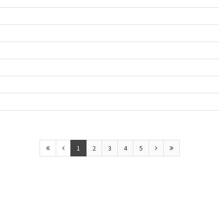
1
2
3
4
5