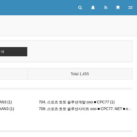
검색
Total 1,455
N3 (1)
704. 스포츠 토토 솔루션개발 οοο ■ CPC77 (1)
N3 (1)
708. 스포츠 토토 솔루션사이트 οοο ■ CPC77. NET ■ οοο 999벳 카지노 개츠비카지노 (1)