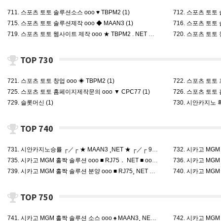
711. 스포츠 토토 솔루션소스 οοο ♥ TBPM2 (1)
715. 스포츠 토토 솔루션제작 οοο ◆ MAAN3 (1)
719. 스포츠 토토 웹사이트 제작 οοο ★ TBPM2 . NET ★ οοο 999벳 아시아 카지노 개츠비카지노 (1)
TOP 730
721. 스포츠 토토 창업 οοο ◈ TBPM2 (1)
725. 스포츠 토토 홈페이지제작문의 οοο ▼ CPC77 (1)
729. 슬롯머신 (1)
TOP 740
731. 시안카지노승률 ┌／┌ ★ MAAN3 ¸NET ★ ┌／┌ 999벳 아시아 게츠비카지노 (1)
735. 시카고 MGM 홀짝 솔루션 οοο ■ RJ75． NET ■ οοο 앰카지노 개츠비카지노 (1)
739. 시카고 MGM 홀짝 솔루션 분양 οοο ■ RJ75¸ NET ■ οοο 에비앙포유카지노 개츠비카지노 (1)
TOP 750
741. 시카고 MGM 홀짝 솔루션 소스 οοο ♠ MAAN3¸ NET ♠ οοο 비타임카지노 개츠비카지노 (1)