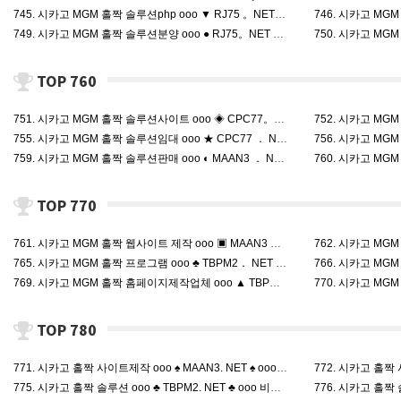
745. 시카고 MGM 홀짝 솔루션php οοο ▼ RJ75 。NET ▼ οοο B타임 개츠비카지노 (1)
749. 시카고 MGM 홀짝 솔루션분양 οοο ● RJ75。NET ● οοο 슈퍼맨카지노 개츠비카지노 (1)
TOP 760
751. 시카고 MGM 홀짝 솔루션사이트 οοο ◈ CPC77。NET ◈ οοο 에비앙카지노 개츠비카지노 (1)
755. 시카고 MGM 홀짝 솔루션임대 οοο ★ CPC77 ． NET ★ οοο 999벳 아시아 개츠비카지노 (1)
759. 시카고 MGM 홀짝 솔루션판매 οοο ◐ MAAN3 ． NET ◐ οοο 더카지노 개츠비카지노 (1)
TOP 770
761. 시카고 MGM 홀짝 웹사이트 제작 οοο ▣ MAAN3 ．NET ▣ οοο 33카지노 개츠비카지노 (1)
765. 시카고 MGM 홀짝 프로그램 οοο ♣ TBPM2． NET ♣ οοο 게츠비카지노 개츠비카지노 (1)
769. 시카고 MGM 홀짝 홈페이지제작업체 οοο ▲ TBPM2 ．NET ▲ οοο 에비앙포유카지노 개츠비카지노 (1)
TOP 780
771. 시카고 홀짝 사이트제작 οοο ♠ MAAN3. NET ♠ οοο 개츠비카지노 개츠비카지노 (1)
772. 시카고 홀짝 
775. 시카고 홀짝 솔루션 οοο ♣ TBPM2. NET ♣ οοο 비타임 개츠비카지노 (1)
776. 시카고 홀짝 솔