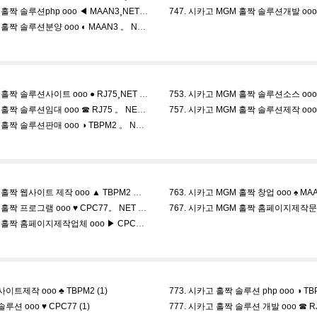
746. 시카고 MGM 홀짝 솔루션php οοο ◀ MAAN3¸NET ◀ οοο w88 개츠비카지노 (1)
750. 시카고 MGM 홀짝 솔루션분양 οοο ◐ MAAN3 。 NET ◐ οοο 엠카지노 개츠비카지노 (1)
752. 시카고 MGM 홀짝 솔루션사이트 οοο ● RJ75¸NET ● οοο 비타임 개츠비카지노 (1)
756. 시카고 MGM 홀짝 솔루션임대 οοο ☎ RJ75 。 NET ☎ οοο 애비앙포유카지노 개츠비카지노 (1)
760. 시카고 MGM 홀짝 솔루션판매 οοο ◑ TBPM2 。 NET ◑ οοο 애비앙4u카지노 개츠비카지노 (1)
762. 시카고 MGM 홀짝 웹사이트 제작 οοο ▲ TBPM2 。NET ▲ οοο 999벳 카지노 개츠비카지노 (1)
766. 시카고 MGM 홀짝 프로그램 οοο ♥ CPC77。 NET ♥ οοο B-TIME 개츠비카지노 (1)
770. 시카고 MGM 홀짝 홈페이지제작업체 οοο ▶ CPC77 。NET ▶ οοο 갯츠비카지노 개츠비카지노 (1)
사이트제작 οοο ♣ TBPM2 (1)
루션 οοο ♥ CPC77 (1)