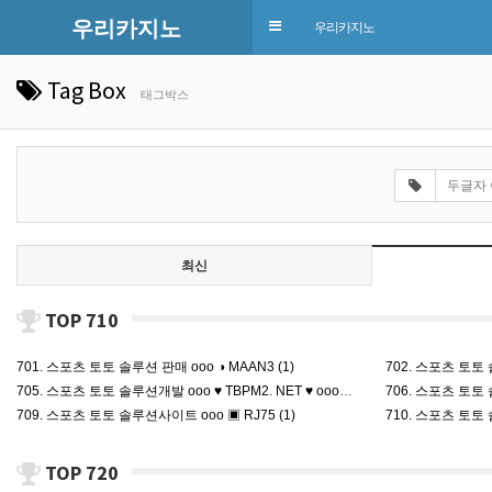
우리카지노
Toggle
우리카지노
navigation
Tag Box
태그박스
최신
TOP 710
701. 스포츠 토토 솔루션 판매 οοο ◑ MAAN3 (1)
705. 스포츠 토토 솔루션개발 οοο ♥ TBPM2. NET ♥ οοο eggc카지노 개츠비카지노 (1)
709. 스포츠 토토 솔루션사이트 οοο ▣ RJ75 (1)
TOP 720