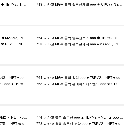
747. 시카고 MGM 홀짝 솔루션개발 οοο ◆ TBPM2。NET ◆ οοο 삼삼카지노 개츠비카지노 (1)
748. 시카고 MGM 홀짝 솔루션개발 οοο ◈ CPC77¸NET ◈ οοο 개츠비카지노 개츠비카지노 (1)
753. 시카고 MGM 홀짝 솔루션소스 οοο ◀ MAAN3。NET ◀ οοο M카지노 개츠비카지노 (1)
754. 시카고 MGM 홀짝 솔루션소스 οοο ◆ TBPM2¸NET ◆ οοο 슈퍼카지노 개츠비카지노 (1)
757. 시카고 MGM 홀짝 솔루션제작 οοο ☎ RJ75 ． NET ☎ οοο w88카지노 개츠비카지노 (1)
758. 시카고 MGM 홀짝 솔루션제작 οοο ♠ MAAN3。 NET ♠ οοο 999벳 아시아 카지노 개츠비카지노 (1)
763. 시카고 MGM 홀짝 창업 οοο ♠ MAAN3． NET ♠ οοο 수퍼카지노 개츠비카지노 (1)
764. 시카고 MGM 홀짝 창업 οοο ♣ TBPM2。 NET ♣ οοο 겟츠비카지노 개츠비카지노 (1)
767. 시카고 MGM 홀짝 홈페이지제작문의 οοο ◑ TBPM2 ． NET ◑ οοο 에그카지노 개츠비카지노 (1)
768. 시카고 MGM 홀짝 홈페이지제작문의 οοο ★ CPC77 。 NET ★ οοο 애비앙카지노 개츠비카지노 (1)
773. 시카고 홀짝 솔루션 php οοο ◑ TBPM2 － NET ◑ οοο 슈퍼카지노 개츠비카지노 (1)
774. 시카고 홀짝 솔루션 οοο ▲ TBPM2 －NET ▲ οοο 겟츠비카지노 개츠비카지노 (1)
777. 시카고 홀짝 솔루션 개발 οοο ☎ RJ75 － NET ☎ οοο 비타임 개츠비카지노 (1)
778. 시카고 홀짝 솔루션 분양 οοο ♣ TBPM2－ NET ♣ οοο 애비앙4u카지노 개츠비카지노 (1)