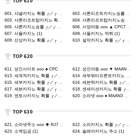
TOP 610
601. 샤넬카지노 확률 ┌／┌ ◀ MAAN3 . NET ◀ ┌／┌ 999벳 아시아 카지노 게츠비카지노 (1)
602. 샤론리조트카지노승률 ┌／┌ ● TBPM2。 NET ● ┌／┌ 슈퍼카지노 게츠비카지노 (1)
603. 샤론리조트탑카지노 확률 ┌／┌ ♥ TBPM2 。NET ♥ ┌／┌ 에그벳 게츠비카지노 (1)
604. 샤론리조트탑카지노승률 ┌／┌ ◀ CPC77 。 NET ◀ ┌／┌ 에그벳 게츠비카지노 (1)
605. 샤론카지노승률 ┌／┌ ◈ MAAN3。 NET ◈ ┌／┌ w88 게츠비카지노 (1)
606. 서양야동 οοο ▲ CPC77 。NET ▲ οοο 애비앙4u카지노 개츠비카지노 (1)
607. 서울카지노 (1)
608. 서울카지노 먹튀 (1)
609. 선상카지노 확률 ┌／┌ ♥ TBPM2 ，NET ♥ ┌／┌ 다빈치카지노 게츠비카지노 (1)
610. 설악카지노 확률 ┌／┌ ◐ MAAN3 NET ◐ ┌／┌ 에그벳 게츠비카지노 (1)
TOP 620
611. 성인사이트 οοο ♣ CPC77． NET ♣ οοο 삼삼카지노 개츠비카지노 (1)
612. 성인야동 οοο ▼ MAAN3。NET ▼ οοο 애비앙포유카지노 개츠비카지노 (1)
613. 세계적카지노 확률 ┌／┌ ◀ MAAN3 － NET ◀ ┌／┌ B-TIME 게츠비카지노 (1)
614. 세부워터프론트카지노 확률 ┌／┌ ◈ CPC77 ， NET ◈ ┌／┌ 갯츠비카지노 게츠비카지노 (1)
615. 세부카지노 확률 ┌／┌ ◐ RJ75 ． NET ◐ ┌／┌ 999벳 아시아 카지노 게츠비카지노 (1)
616. 세븐럭카지노 확률 ┌／┌ ★ TBPM2． NET ★ ┌／┌ B-TIME 게츠비카지노 (1)
617. 세븐카지노 확률 ┌／┌ ▣ MAAN3 (1)
618. 센세이션카지노 확률 ┌／┌ ▼ MAAN3 ˛ NET ▼ ┌／┌ 애비앙포유카지노 게츠비카지노 (1)
619. 센토사카지노 확률 ┌／┌ ▼ CPC77。NET ▼ ┌／┌ 비타임 게츠비카지노 (1)
620. 소라넷 οοο ● MAAN3 ． NET ● οοο 에비앙4u카지노 개츠비카지노 (1)
TOP 630
621. 소라넷주소 οοο ◈ RJ75。NET ◈ οοο B-TIME 개츠비카지노 (1)
622. 소라카지노 확률 ┌／┌ ★ CPC77 (1)
623. 소액입금 (1)
624. 솔레어카지노 주소 (1)