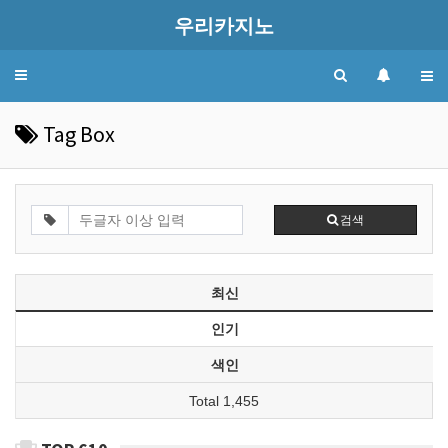
우리카지노
Toggle
navigation
Tag Box
검색
최신
인기
색인
Total 1,455