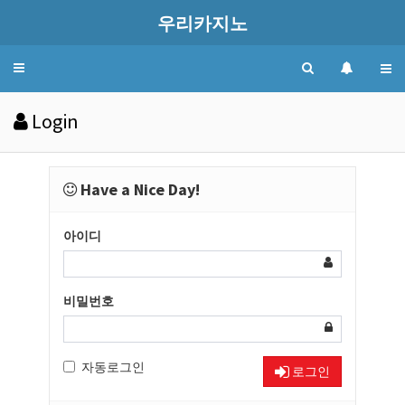
우리카지노
Toggle
navigation
Login
Have a Nice Day!
아이디
비밀번호
자동로그인
로그인