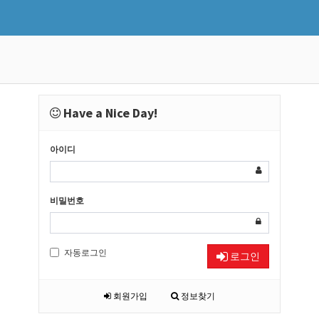
Have a Nice Day!
아이디
비밀번호
자동로그인
로그인
회원가입
정보찾기