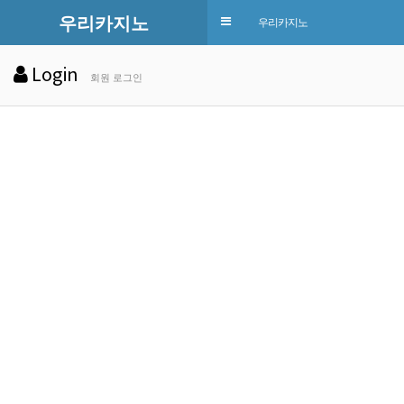
우리카지노
Toggle
우리카지노
navigation
Login
회원 로그인