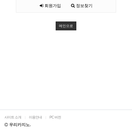
회원가입
정보찾기
메인으로
사이트 소개
이용안내
PC 버전
|
|
우리카지노.