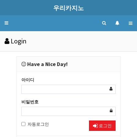
우리카지노
Toggle
navigation
Login
Have a Nice Day!
아이디
비밀번호
자동로그인
로그인