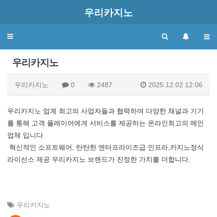
우리카지노
Toggle
navigation
우리카지노
우리카지노
0
2487
2025.12.02 12:06
우리카지노 업계 최고의 사업자들과 협력하며 다양한 채널과 기기
를 통해 고객 플레이어에게 서비스를 제공하는 온라인최고의 메인
업체 입니다
혁신적인 소프트웨어, 탄탄한 엔터프라이즈급 인프라,카지노정식
라이선스 제공 우리카지노 브랜드가 진정한 가치를 더합니다.
우리카지노