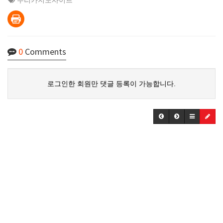
우리카지노사이트
0
Comments
로그인한 회원만 댓글 등록이 가능합니다.