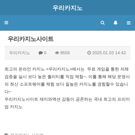
우리카지노
Toggle
navigation
우리카지노사이트
우리카지노
0
9555
2025.01.03 14:42
최고의 온라인 카지노 <우리카지노>에서는 무료 게임을 통한 자체
검증을 실시 보다 높은 퀄리티를 직접 체험~. 이를 통해 해당 운영사
의 최신 소프트웨어를 체험 보다 질높은 카지노를 경험할수 있습니
다~
우리카지노사이트 재미와액션 감동이 공존하는 국내 최고의 프리미
엄 카지노