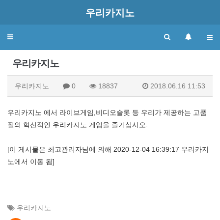
우리카지노
Toggle
navigation
우리카지노
우리카지노
0
18837
2018.06.16 11:53
우리카지노 에서 라이브게임,비디오슬롯 등 우리가 제공하는 고품
질의 혁신적인 우리카지노 게임을 즐기십시오.
[이 게시물은 최고관리자님에 의해 2020-12-04 16:39:17 우리카지
노에서 이동 됨]
우리카지노