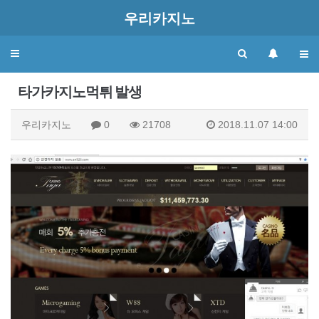
우리카지노
Toggle
navigation
타가카지노먹튀 발생
우리카지노
0
21708
2018.11.07 14:00