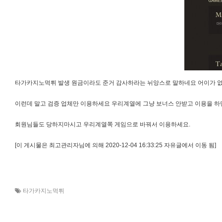
타가카지노먹튀 발생 원금이라도 준거 감사하라는 뉘앙스로 말하네요 어이가 
이런데 말고 검증 업체만 이용하세요 우리계열에 그냥 보너스 안받고 이용을 
회원님들도 당하지마시고 우리계열쪽 게임으로 바꿔서 이용하세요.
[이 게시물은 최고관리자님에 의해 2020-12-04 16:33:25 자유글에서 이동 됨]
타가카지노먹튀