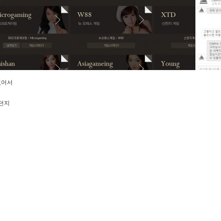
없어서
하던지