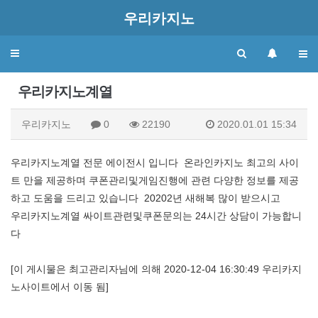
우리카지노
Toggle
navigation
우리카지노계열
우리카지노
0
22190
2020.01.01 15:34
우리카지노계열 전문 에이전시 입니다 온라인카지노 최고의 사이
트 만을 제공하며 쿠폰관리및게임진행에 관련 다양한 정보를 제공
하고 도움을 드리고 있습니다 20202년 새해복 많이 받으시고
우리카지노계열 싸이트관련및쿠폰문의는 24시간 상담이 가능합니
다
[이 게시물은 최고관리자님에 의해 2020-12-04 16:30:49 우리카지
노사이트에서 이동 됨]