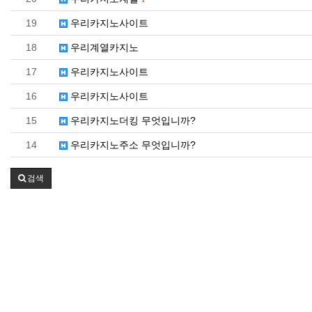
19
우리카지노사이트
18
우리계열카지노
17
우리카지노사이트
16
우리카지노사이트
15
우리카지노더킹 무엇입니까?
14
우리카지노주소 무엇입니까?
검색